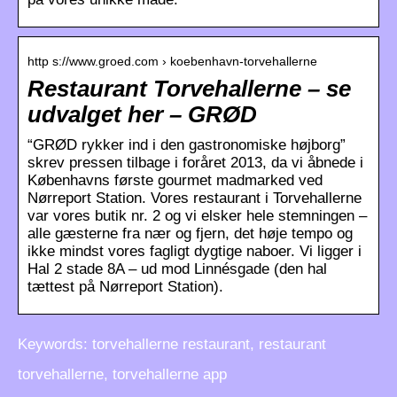
http s://www.groed.com › koebenhavn-torvehallerne
Restaurant Torvehallerne – se
udvalget her – GRØD
“GRØD rykker ind i den gastronomiske højborg”
skrev pressen tilbage i foråret 2013, da vi åbnede i
Københavns første gourmet madmarked ved
Nørreport Station. Vores restaurant i Torvehallerne
var vores butik nr. 2 og vi elsker hele stemningen –
alle gæsterne fra nær og fjern, det høje tempo og
ikke mindst vores fagligt dygtige naboer. Vi ligger i
Hal 2 stade 8A – ud mod Linnésgade (den hal
tættest på Nørreport Station).
Keywords: torvehallerne restaurant, restaurant
torvehallerne, torvehallerne app