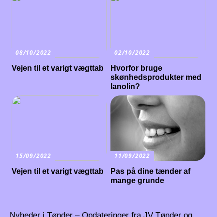
08/10/2022
02/10/2022
Vejen til et varigt vægttab
Hvorfor bruge
skønhedsprodukter med
lanolin?
15/09/2022
11/09/2022
Vejen til et varigt vægttab
Pas på dine tænder af
mange grunde
Nyheder i Tønder – Opdateringer fra JV Tønder og