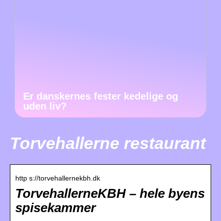
Er danskernes fester kedelige og
uden liv?
Torvehallerne restaurant
http s://torvehallernekbh.dk
TorvehallerneKBH – hele byens
spisekammer