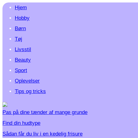
Hjem
Hobby
Børn
Tøj
Livsstil
Beauty
Sport
Oplevelser
Tips og tricks
Pas på dine tænder af mange grunde
Find din hudtype
Sådan får du liv i en kedelig frisure