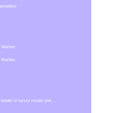
estellen!
 Marlies.
 Marlies.
e leader in luxury resale and …