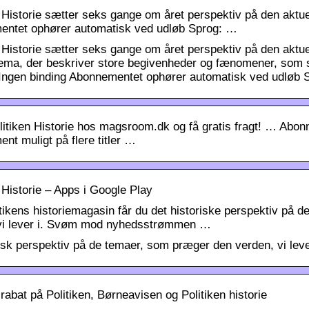
n Historie sætter seks gange om året perspektiv på den aktue
ntet ophører automatisk ved udløb Sprog: …
n Historie sætter seks gange om året perspektiv på den ak
 tema, der beskriver store begivenheder og fænomener, som st
 Ingen binding Abonnementet ophører automatisk ved udlø
olitiken Historie hos magsroom.dk og få gratis fragt! … Abo
nt muligt på flere titler …
 Historie – Apps i Google Play
tikens historiemagasin får du det historiske perspektiv på
vi lever i. Svøm mod nyhedsstrømmen …
isk perspektiv på de temaer, som præger den verden, vi leve
abat på Politiken, Børneavisen og Politiken historie