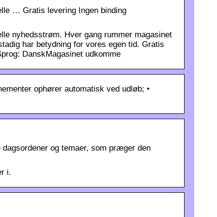
lle … Gratis levering Ingen binding
tuelle nyhedsstrøm. Hver gang rummer magasinet
adig har betydning for vores egen tid. Gratis
b Sprog: DanskMagasinet udkomme
nnementer ophører automatisk ved udløb; •
 de dagsordener og temaer, som præger den
r i.