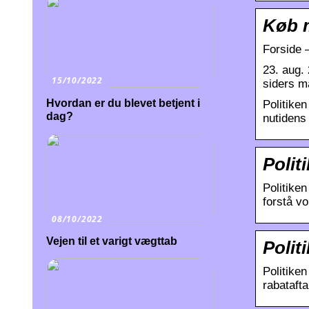
Køb m
Forside –
23. aug.
15/10/2022
siders m
Hvordan er du blevet betjent i
Politiken
dag?
nutidens 
Polit
Politike
forstå vo
08/10/2022
Vejen til et varigt vægttab
Polit
Politike
rabataft