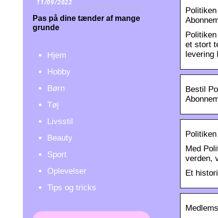
11/09/2022
Politike
Pas på dine tænder af mange
Abonneme
grunde
Politike
et stort
levering
Hjem
Hobby
Børn
Bestil P
Abonneme
Tøj
Livsstil
Politiken
Beauty
Med Poli
Sport
verden, 
Oplevelser
Et histor
Tips og tricks
Medlemsr