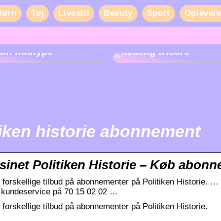
Børn
Tøj
Livsstil
Beauty
Sport
Oplevels
Sådan får du liv i en
din hudtype
kedelig frisure
tiken historie abonnement
inet Politiken Historie – Køb abon
 forskellige tilbud på abonnementer på Politiken Historie. …
 kundeservice på 70 15 02 02 …
forskellige tilbud på abonnementer på Politiken Historie.