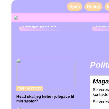
Hjem
Hobby
Pas på dine tænder af
mange grunde
Find 
Poli
Magas
TIPS OG TRICKS
Se vores
kontakte
Hvad skal jeg købe i julegave til
min søster?
Se vores 