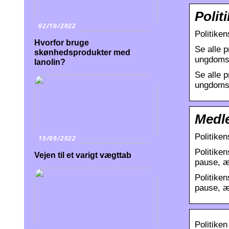
Polit
02/10/2022
Politike
Hvorfor bruge
Se alle p
skønhedsprodukter med
ungdomsr
lanolin?
Se alle p
ungdomsr
Medle
Politike
15/09/2022
Politike
Vejen til et varigt vægttab
pause, æ
Politike
pause, æ
Politiken