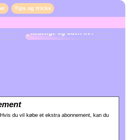
er
Tips og tricks
Er danskernes fester
kedelige og uden liv?
nement
 Hvis du vil købe et ekstra abonnement, kan du