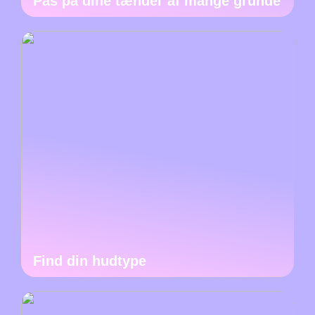
Pas på dine tænder af mange grunde
Find din hudtype