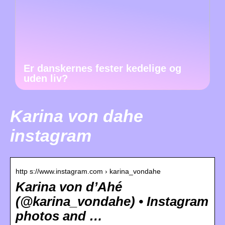
Er danskernes fester kedelige og
uden liv?
Karina von dahe
instagram
http s://www.instagram.com › karina_vondahe
Karina von d’Ahé
(@karina_vondahe) • Instagram
photos and …