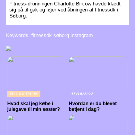
Fitness-dronningen Charlotte Bircow havde klædt
sig på til gak og løjer ved åbningen af fitnessdk i
Søborg.
Keywords: fitnessdk søborg instagram
TIPS OG TRICKS
15/10/2022
Hvad skal jeg købe i
Hvordan er du blevet
julegave til min søster?
betjent i dag?