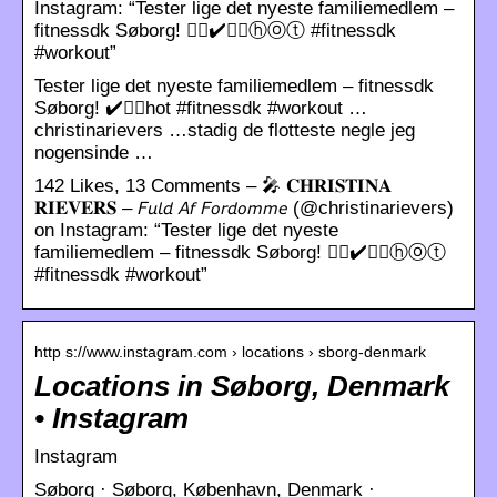
Instagram: “Tester lige det nyeste familiemedlem –
fitnessdk Søborg! 👍🏼✔️☝🏻️ⓗⓞⓣ #fitnessdk
#workout”
Tester lige det nyeste familiemedlem – fitnessdk
Søborg! ✔️☝🏻️hot #fitnessdk #workout …
christinarievers …stadig de flotteste negle jeg
nogensinde …
142 Likes, 13 Comments – 🎤 𝐂𝐇𝐑𝐈𝐒𝐓𝐈𝐍𝐀
𝐑𝐈𝐄𝐕𝐄𝐑𝐒 – 𝘍𝘶𝘭𝘥 𝘈𝘧 𝘍𝘰𝘳𝘥𝘰𝘮𝘮𝘦 (@christinarievers)
on Instagram: “Tester lige det nyeste
familiemedlem – fitnessdk Søborg! 👍🏼✔️☝🏻️ⓗⓞⓣ
#fitnessdk #workout”
http s://www.instagram.com › locations › sborg-denmark
Locations in Søborg, Denmark
• Instagram
Instagram
Søborg · Søborg, København, Denmark ·