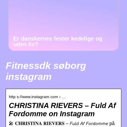
Er danskernes fester kedelige og
uden liv?
Fitnessdk søborg
instagram
http s://www.instagram.com › …
CHRISTINA RIEVERS – Fuld Af
Fordomme on Instagram
🎤 𝐂𝐇𝐑𝐈𝐒𝐓𝐈𝐍𝐀 𝐑𝐈𝐄𝐕𝐄𝐑𝐒 – 𝘍𝘶𝘭𝘥 𝘈𝘧 𝘍𝘰𝘳𝘥𝘰𝘮𝘮𝘦 på