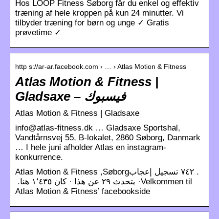
Hos LOOP Fitness Søborg får du enkel og effektiv
træning af hele kroppen på kun 24 minutter. Vi
tilbyder træning for børn og unge ✓ Gratis
prøvetime ✓
http s://ar-ar.facebook.com › … › Atlas Motion & Fitness
Atlas Motion & Fitness |
Gladsaxe – فيسبوك
Atlas Motion & Fitness | Gladsaxe
info@atlas-fitness.dk … Gladsaxe Sportshal,
Vandtårnsvej 55, B-lokalet, 2860 Søborg, Danmark
… I hele juni afholder Atlas en instagram-
konkurrence.
· يتحدث ‏٢٩‏ عن هذا · كان ‏١٬٤٣٥‏ هنا‏. ‏‎Velkommen til