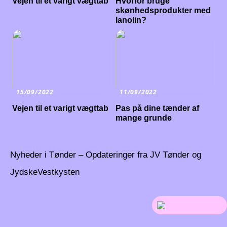
Vejen til et varigt vægttab
Hvorfor bruge
skønhedsprodukter med
lanolin?
15/09/2022
11/09/2022
Vejen til et varigt vægttab
Pas på dine tænder af
mange grunde
Nyheder i Tønder – Opdateringer fra JV Tønder og
JydskeVestkysten