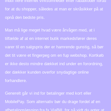
indtil flere internet virksomheder efter rabatkoder forud
for at du shopper, således at man er skråsikker på at
opnå den bedste pris.
Man må lige meget hvad være årvågen med, at i
tilfælde af at en internet butik markedsfører deres
varer til en salgspris der er hamrende gunstig, så bør
det tit være et fingerpeg om en fup webshop. Kortkøb
er ikke desto mindre dækket ind under en forordning,
der dækker kunden overfor snydagtige online
forhandlere.
Generelt går vi ind for betalinger med kort eller
MobilePay. Som alternativ bør du drage fordel af en
afbetalingsløsning fra fx ViaBill, for så vidt du agter at