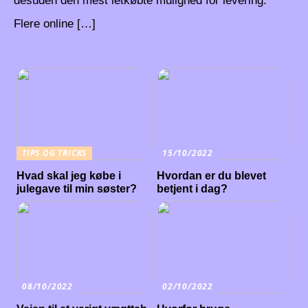
desuden den mest letkøbte mulighed for levering.
Flere online […]
TIPS OG TRICKS
15/10/2022
Hvad skal jeg købe i
Hvordan er du blevet
julegave til min søster?
betjent i dag?
08/10/2022
02/10/2022