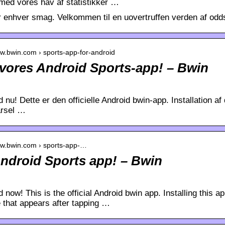
 med vores hav af statistikker …
r enhver smag. Velkommen til en uovertruffen verden af odds
ww.bwin.com › sports-app-for-android
vores Android Sports-app! – Bwin
nu! Dette er den officielle Android bwin-app. Installation af
rsel …
ww.bwin.com › sports-app-…
ndroid Sports app! – Bwin
now! This is the official Android bwin app. Installing this 
that appears after tapping …