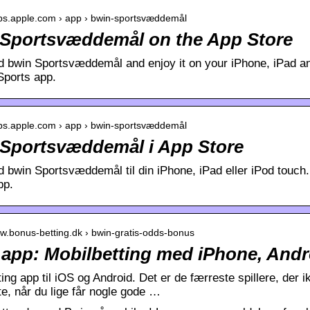
pps.apple.com › app › bwin-sportsvæddemål
 Sportsvæddemål on the App Store
 bwin Sportsvæddemål and enjoy it on your iPhone, iPad and
Sports app.
pps.apple.com › app › bwin-sportsvæddemål
 Sportsvæddemål i App Store
 bwin Sportsvæddemål til din iPhone, iPad eller iPod touch.
pp.
ww.bonus-betting.dk › bwin-gratis-odds-bonus
app: Mobilbetting med iPhone, Andro
ing app til iOS og Android. Det er de færreste spillere, der i
, når du lige får nogle gode …