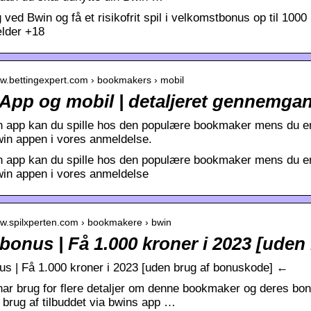
 ved Bwin og få et risikofrit spil i velkomstbonus op til 10
ælder +18
ww.bettingexpert.com › bookmakers › mobil
App og mobil | detaljeret gennemga
 app kan du spille hos den populære bookmaker mens du er
win appen i vores anmeldelse.
 app kan du spille hos den populære bookmaker mens du er
win appen i vores anmeldelse
ww.spilxperten.com › bookmakere › bwin
bonus | Få 1.000 kroner i 2023 [ude
us | Få 1.000 kroner i 2023 [uden brug af bonuskode] ←
har brug for flere detaljer om denne bookmaker og deres bon
 brug af tilbuddet via bwins app …