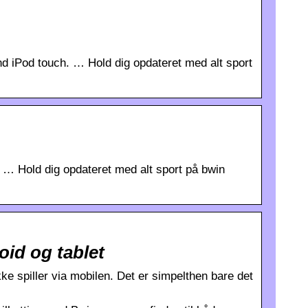
 iPod touch. … Hold dig opdateret med alt sport
 … Hold dig opdateret med alt sport på bwin
id og tablet
kke spiller via mobilen. Det er simpelthen bare det