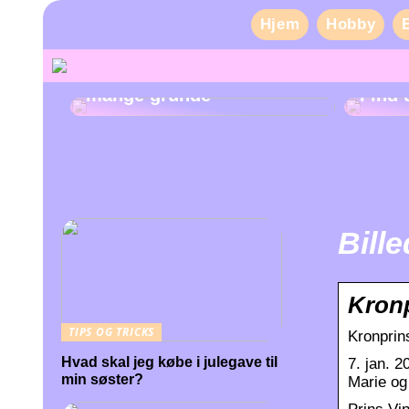
Hjem
Hobby
Pas på dine tænder af
mange grunde
Find 
Bille
Kronp
TIPS OG TRICKS
Kronprin
Hvad skal jeg købe i julegave til
7. jan. 
min søster?
Marie og