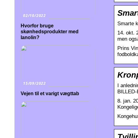
Smart
02/10/2022
Smarte k
Hvorfor bruge
skønhedsprodukter med
14. okt. 
lanolin?
men ogs
Prins Vi
fodboldk
Kronp
15/09/2022
I anledni
BILLED
Vejen til et varigt vægttab
8. jan. 2
Kongelig
Kongehuse
Tvill