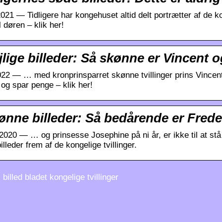
2021 — Tidligere har kongehuset altid delt portrætter af de 
il døren – klik her!
jlige billeder: Så skønne er Vincent 
2022 — … med kronprinsparret skønne tvillinger prins Vinc
g spar penge – klik her!
ønne billeder: Så bedårende er Freder
 2020 — … og prinsesse Josephine på ni år, er ikke til at 
lleder frem af de kongelige tvillinger.
billed bladet kongelige tvillinger