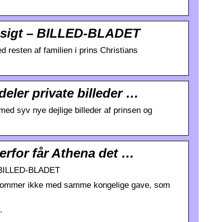
opsigt – BILLED-BLADET
 resten af familien i prins Christians
eler private billeder …
med syv nye dejlige billeder af prinsen og
 Derfor får Athena det …
e | BILLED-BLADET
 kommer ikke med samme kongelige gave, som
.