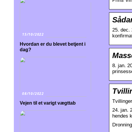
Prins Vin
Sådan
25. dec. 
15/10/2022
konfirma
Hvordan er du blevet betjent i
dag?
Masse
8. jan. 2
prinsess
Tvill
08/10/2022
Tvillinge
Vejen til et varigt vægttab
24. jan.
hendes k
Dronning