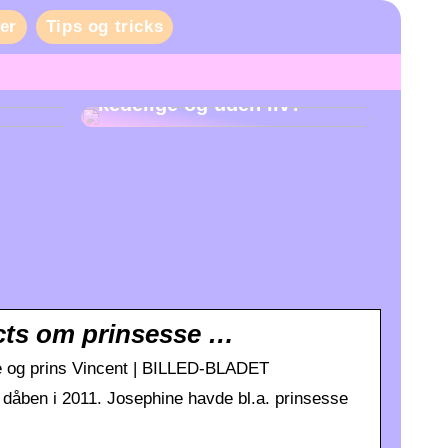
er
Tips og tricks
Er danskernes fester
kedelige og uden liv?
facts om prinsesse …
ine og prins Vincent | BILLED-BLADET
 dåben i 2011. Josephine havde bl.a. prinsesse