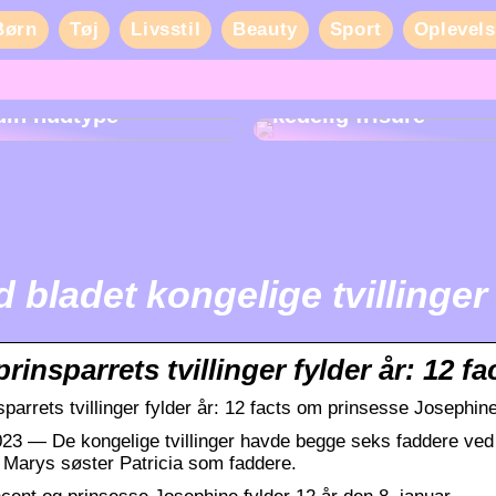
Børn
Tøj
Livsstil
Beauty
Sport
Oplevels
Sådan får du liv i en
din hudtype
kedelig frisure
d bladet kongelige tvillinger
rinsparrets tvillinger fylder år: 12 
sparrets tvillinger fylder år: 12 facts om prinsesse Joseph
2023 — De kongelige tvillinger havde begge seks faddere ved
 Marys søster Patricia som faddere.