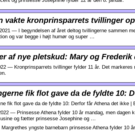
cent og prinsesse Josephine fylder 12 år den 8. januar.
 vakte kronprinsparrets tvillinger 
2021 — I begyndelsen af året deltog tvillingerne sammen med
tion og var begge i højt humør og super …
r af nye pletskud: Mary og Frederik d
022 — Kronprinsparrets tvillinger fylder 11 år. Det markeres 
en.
ingerne fik flot gave da de fyldte 10:
rne fik flot gave da de fyldte 10: Derfor får Athena det ikk
 2022 — Prinsesse Athena fylder 10 år mandag, men dagen
usine og fætter prinsesse Josephine og …
 Margrethes yngste barnebarn prinsesse Athena fylder 10 år