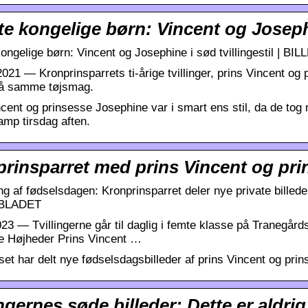
e kongelige børn: Vincent og Josephin
ongelige børn: Vincent og Josephine i sød tvillingestil | B
2021 — Kronprinsparrets ti-årige tvillinger, prins Vincent og
å samme tøjsmag.
ncent og prinsesse Josephine var i smart ens stil, da de tog
amp tirsdag aften.
rinsparret med prins Vincent og pr
ng af fødselsdagen: Kronprinsparret deler nye private billed
-BLADET
023 — Tvillingerne går til daglig i femte klasse på Tranegår
e Højheder Prins Vincent …
t har delt nye fødselsdagsbilleder af prins Vincent og prins
ingernes søde billeder: Dette er aldrig