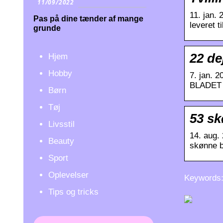
11/09/2022
11. jan. 
Pas på dine tænder af mange
leveret t
grunde
22 de
Hjem
Hobby
7. jan. 
BLADET o
Børn
Tøj
53 sk
Livsstil
14. aug.
Beauty
skønne bi
Sport
Oplevelser
Keywords: 
Tips og tricks