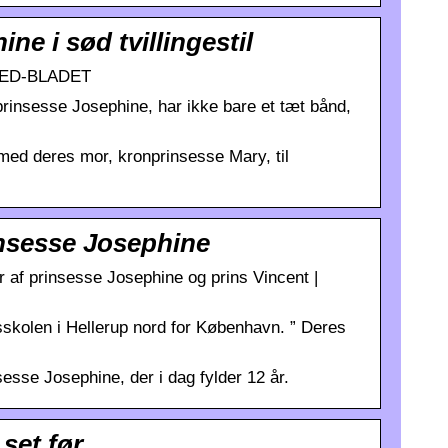
e i sød tvillingestil
ILLED-BLADET
 prinsesse Josephine, har ikke bare et tæt bånd,
 med deres mor, kronprinsesse Mary, til
insesse Josephine
er af prinsesse Josephine og prins Vincent |
dsskolen i Hellerup nord for København. ” Deres
esse Josephine, der i dag fylder 12 år.
 set før