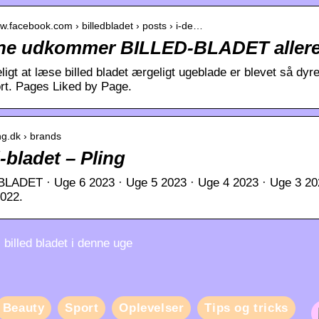
ww.facebook.com › billedbladet › posts › i-de…
nne udkommer BILLED-BLADET allere
igt at læse billed bladet ærgeligt ugeblade er blevet så dyre
rt. Pages Liked by Page.
ing.dk › brands
d-bladet – Pling
LADET · Uge 6 2023 · Uge 5 2023 · Uge 4 2023 · Uge 3 202
022.
billed bladet i denne uge
Beauty
Sport
Oplevelser
Tips og tricks