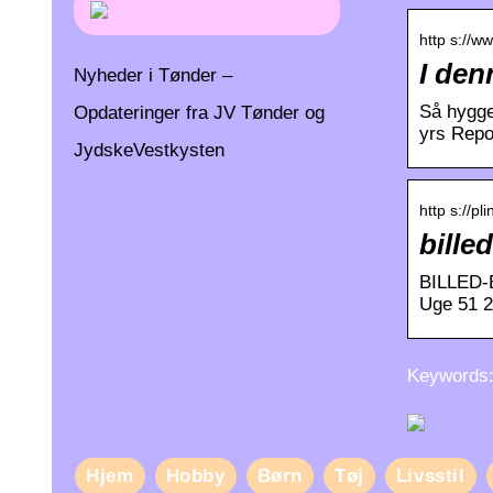
http s://w
I de
Nyheder i Tønder –
Så hyggel
Opdateringer fra JV Tønder og
yrs Repo
JydskeVestkysten
http s://pl
bille
BILLED-B
Uge 51 2
Keywords: 
Hjem
Hobby
Børn
Tøj
Livsstil