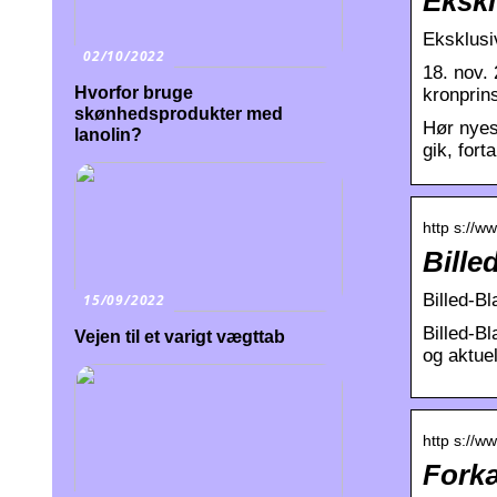
Ekskl
Eksklusi
02/10/2022
18. nov.
Hvorfor bruge
kronprin
skønhedsprodukter med
Hør nyes
lanolin?
gik, fort
http s://ww
Bille
Billed-Bl
15/09/2022
Billed-Bl
Vejen til et varigt vægttab
og aktue
http s://ww
Fork