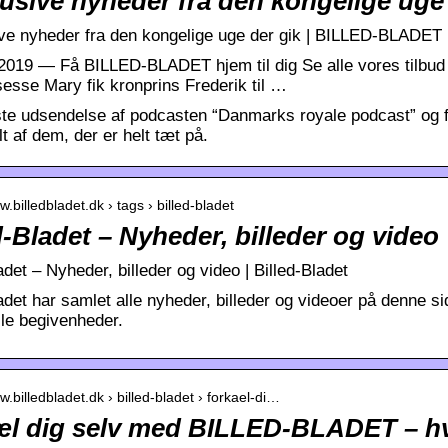
usive nyheder fra den kongelige uge 
ve nyheder fra den kongelige uge der gik | BILLED-BLADET
 2019 — Få BILLED-BLADET hjem til dig Se alle vores tilbud h
sesse Mary fik kronprins Frederik til …
te udsendelse af podcasten “Danmarks royale podcast” og f
alt af dem, der er helt tæt på.
w.billedbladet.dk › tags › billed-bladet
d-Bladet – Nyheder, billeder og video
adet – Nyheder, billeder og video | Billed-Bladet
adet har samlet alle nyheder, billeder og videoer på denne s
lle begivenheder.
w.billedbladet.dk › billed-bladet › forkael-di…
æl dig selv med BILLED-BLADET – hv