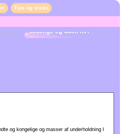
er
Tips og tricks
Er danskernes fester
kedelige og uden liv?
dte og kongelige og masser af underholdning I