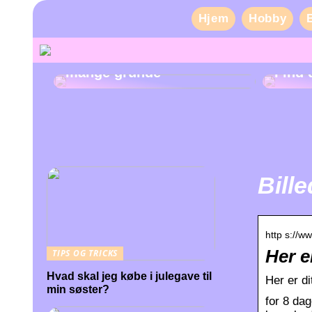
Hjem
Hobby
Pas på dine tænder af
mange grunde
Find 
Bill
http s://ww
Her 
TIPS OG TRICKS
Hvad skal jeg købe i julegave til
Her er 
min søster?
for 8 da