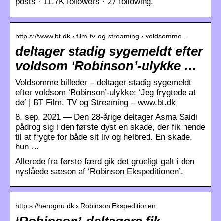
posts · 11.7K followers · 27 following.
http s://www.bt.dk › film-tv-og-streaming › voldsomme…
deltager stadig sygemeldt efter
voldsom ‘Robinson’-ulykke …
Voldsomme billeder – deltager stadig sygemeldt
efter voldsom ‘Robinson’-ulykke: ‘Jeg frygtede at
dø’ | BT Film, TV og Streaming – www.bt.dk
8. sep. 2021 — Den 28-årige deltager Asma Saidi
pådrog sig i den første dyst en skade, der fik hende
til at frygte for både sit liv og helbred. En skade,
hun …
Allerede fra første færd gik det grueligt galt i den
nyslåede sæson af ‘Robinson Ekspeditionen’.
http s://herognu.dk › Robinson Ekspeditionen
‘Robinson’-deltagere fik