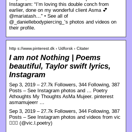
Instagram: “I’m loving this double conch from
earlier, done on my wonderful client Asma 💕
@mariatash…” • See all of
@_daniellebodypiercing_’s photos and videos on
their profile.
http s://www.pinterest.dk › Udforsk › Citater
I am not Nothing | Poems
beautiful, Taylor swift lyrics,
Instagram
Sep 3, 2019 – 27.7k Followers, 344 Following, 387
Posts – See Instagram photos and … Poetry
Athoughts My Thoughts AsMa Mujeer. pinterest
asmamujeerr …
Sep 3, 2019 – 27.7k Followers, 344 Following, 387
Posts – See Instagram photos and videos from vic
💁🏼‍♀️ (@vic.l.poetry)