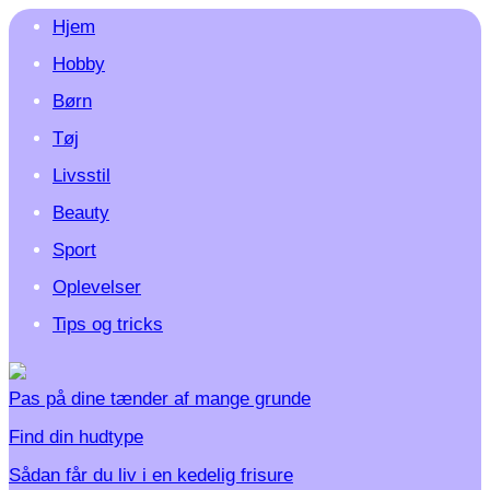
Hjem
Hobby
Børn
Tøj
Livsstil
Beauty
Sport
Oplevelser
Tips og tricks
Pas på dine tænder af mange grunde
Find din hudtype
Sådan får du liv i en kedelig frisure