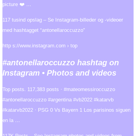
picture ❤️ …
117 tusind opslag – Se Instagram-billeder og -videoer
med hashtagget “antonellaroccuzzo”
http s://www.instagram.com › top
#antonellaroccuzzo hashtag on
Instagram • Photos and videos
Top posts. 117,383 posts · #mateomessiroccuzzo
#antonellaroccuzzo #argentina #vb2022 #katarvb
#katarvb2022 · PSG 0 Vs Bayern 1 Los parisinos siguen
en la …
117K Posts – See Instagram photos and videos from