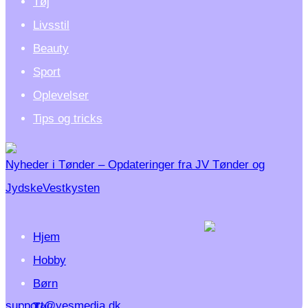
Tøj
Livsstil
Beauty
Sport
Oplevelser
Tips og tricks
Nyheder i Tønder – Opdateringer fra JV Tønder og
JydskeVestkysten
Hjem
Hobby
Børn
support@yesmedia.dk
Tøj